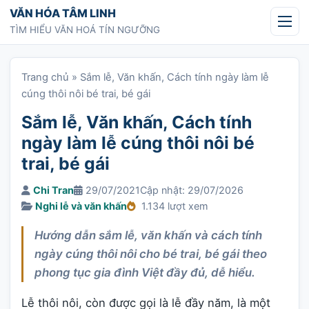
Chuyển tới nội dung
VĂN HÓA TÂM LINH
TÌM HIỂU VĂN HOÁ TÍN NGƯỠNG
Trang chủ
»
Sắm lễ, Văn khấn, Cách tính ngày làm lễ
cúng thôi nôi bé trai, bé gái
Sắm lễ, Văn khấn, Cách tính
ngày làm lễ cúng thôi nôi bé
trai, bé gái
Chi Tran
29/07/2021
Cập nhật: 29/07/2026
Nghi lễ và văn khấn
1.134 lượt xem
Hướng dẫn sắm lễ, văn khấn và cách tính
ngày cúng thôi nôi cho bé trai, bé gái theo
phong tục gia đình Việt đầy đủ, dễ hiểu.
Lễ thôi nôi, còn được gọi là lễ đầy năm, là một