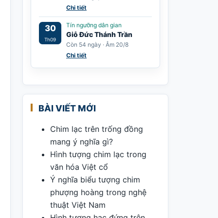
Chi tiết
Tín ngưỡng dân gian
30
Giỗ Đức Thánh Trần
Th09
Còn 54 ngày · Âm 20/8
Chi tiết
BÀI VIẾT MỚI
Chim lạc trên trống đồng
mang ý nghĩa gì?
Hình tượng chim lạc trong
văn hóa Việt cổ
Ý nghĩa biểu tượng chim
phượng hoàng trong nghệ
thuật Việt Nam
Hình tượng hạc đứng trên