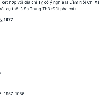
kết hợp với địa chi Tỵ có ý nghĩa là Đầm Nội Chi Xà
, cụ thể là Sa Trung Thổ (Đất pha cát).
Tỵ 1977
a
, 1957, 1956.