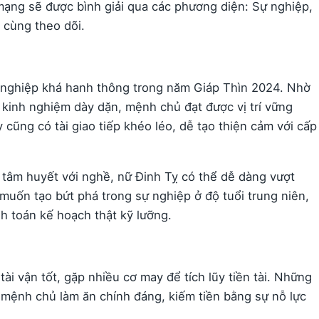
 mạng sẽ được bình giải qua các phương diện: Sự nghiệp,
c cùng theo dõi.
ự nghiệp khá hanh thông trong năm Giáp Thìn 2024. Nhờ
kinh nghiệm dày dặn, mệnh chủ đạt được vị trí vững
 cũng có tài giao tiếp khéo léo, dễ tạo thiện cảm với cấp
 tâm huyết với nghề, nữ Đinh Tỵ có thể dễ dàng vượt
muốn tạo bứt phá trong sự nghiệp ở độ tuổi trung niên,
h toán kế hoạch thật kỹ lưỡng.
ài vận tốt, gặp nhiều cơ may để tích lũy tiền tài. Những
i mệnh chủ làm ăn chính đáng, kiếm tiền bằng sự nỗ lực