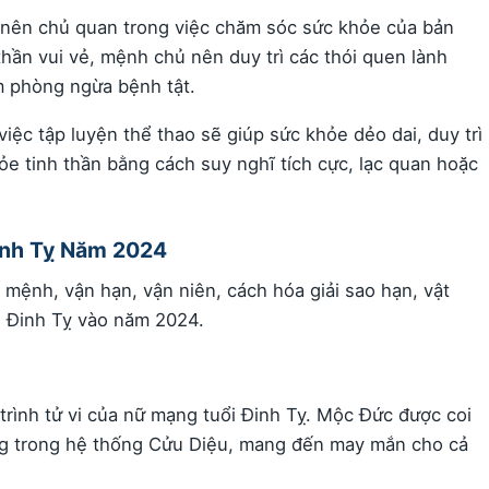
g nên chủ quan trong việc chăm sóc sức khỏe của bản
hần vui vẻ, mệnh chủ nên duy trì các thói quen lành
 phòng ngừa bệnh tật.
iệc tập luyện thể thao sẽ giúp sức khỏe dẻo dai, duy trì
ỏe tinh thần bằng cách suy nghĩ tích cực, lạc quan hoặc
Đinh Tỵ Năm 2024
 mệnh, vận hạn, vận niên, cách hóa giải sao hạn, vật
 Đinh Tỵ vào năm 2024.
rình tử vi của nữ mạng tuổi Đinh Tỵ. Mộc Đức được coi
ang trong hệ thống Cửu Diệu, mang đến may mắn cho cả