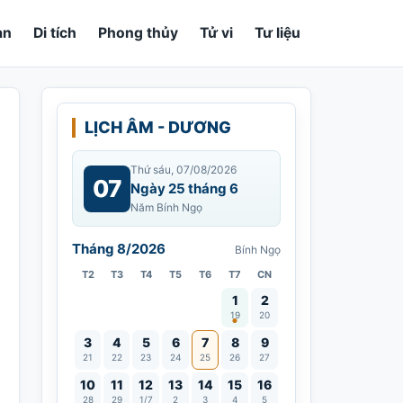
an
Di tích
Phong thủy
Tử vi
Tư liệu
LỊCH ÂM - DƯƠNG
Thứ sáu, 07/08/2026
07
Ngày 25 tháng 6
Năm Bính Ngọ
Tháng 8/2026
Bính Ngọ
T2
T3
T4
T5
T6
T7
CN
Vía Quán Thế Âm thành đạo
1
2
19
20
3
4
5
6
7
8
9
21
22
23
24
25
26
27
10
11
12
13
14
15
16
28
29
1/7
2
3
4
5