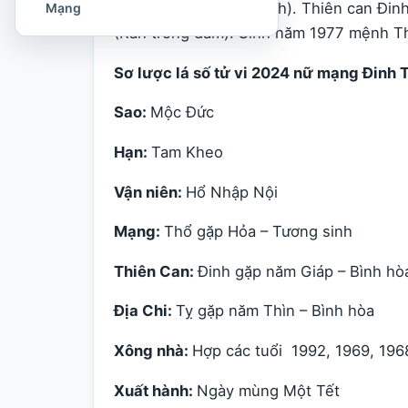
06/02/1978 (Dương Lịch). Thiên can Đinh 
Mạng
(Rắn trong đầm). Sinh năm 1977 mệnh Thổ
Sơ lược lá số tử vi 2024 nữ mạng Đinh 
Sao:
Mộc Đức
Hạn:
Tam Kheo
Vận niên:
Hổ Nhập Nội
Mạng:
Thổ gặp Hỏa – Tương sinh
Thiên Can:
Đinh gặp năm Giáp – Bình hò
Địa Chi:
Tỵ gặp năm Thìn – Bình hòa
Xông nhà:
Hợp các tuổi 1992, 1969, 1968
Xuất hành:
Ngày mùng Một Tết