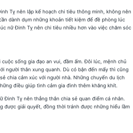
Đinh Tỵ nên lập kế hoạch chi tiêu thông minh, không nên
 cần dành dụm những khoản tiết kiệm để đề phòng lúc
úc nữ Đinh Tỵ nên chi tiêu nhiều hơn vào việc chăm sóc
 cuộc sống gia đạo an vui, đầm ấm. Đôi lúc, mệnh chủ
 với người thân xung quanh. Dù có bận đến mấy thì cũng
sẻ chia cảm xúc với người nhà. Những chuyến du lịch
hững điều giúp tình cảm gia đình thêm khăng khít.
 nữ Đinh Tỵ nên thẳng thắn chia sẻ quan điểm cá nhân.
được giải quyết, đồng thời tránh được những hiểu lầm