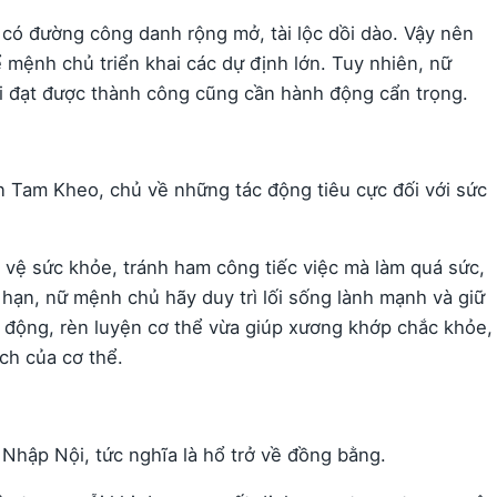
ó đường công danh rộng mở, tài lộc dồi dào. Vậy nên
ể mệnh chủ triển khai các dự định lớn. Tuy nhiên, nữ
i đạt được thành công cũng cần hành động cẩn trọng.
n Tam Kheo, chủ về những tác động tiêu cực đối với sức
 vệ sức khỏe, tránh ham công tiếc việc mà làm quá sức,
 hạn, nữ mệnh chủ hãy duy trì lối sống lành mạnh và giữ
 động, rèn luyện cơ thể vừa giúp xương khớp chắc khỏe,
ch của cơ thể.
Nhập Nội, tức nghĩa là hổ trở về đồng bằng.