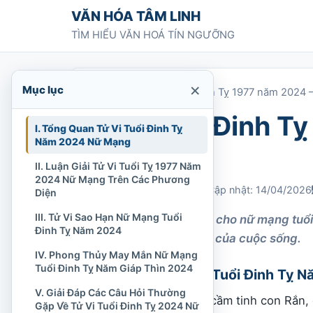
Chuyển tới nội dung
VĂN HÓA TÂM LINH
TÌM HIỂU VĂN HOÁ TÍN NGƯỠNG
×
Mục lục
Trang chủ
»
Tử vi tuổi Đinh Tỵ 1977 năm 2024
Tử vi tuổi Đinh T
I. Tổng Quan Tử Vi Tuổi Đinh Tỵ
Năm 2024 Nữ Mạng
mạng
II. Luận Giải Tử Vi Tuổi Tỵ 1977 Năm
2024 Nữ Mạng Trên Các Phương
Chi Tran
27/12/2023
Cập nhật: 14/04/2026
Diện
III. Tử Vi Sao Hạn Nữ Mạng Tuổi
Xem tử vi năm 2024 cho nữ mạng tuổi 
Đinh Tỵ Năm 2024
trong các khía cạnh của cuộc sống.
IV. Phong Thủy May Mắn Nữ Mạng
Tuổi Đinh Tỵ Năm Giáp Thìn 2024
I. Tổng Quan Tử Vi Tuổi Đinh Tỵ
V. Giải Đáp Các Câu Hỏi Thường
Nữ mạng tuổi Đinh Tỵ cầm tinh con Rắn, 
Gặp Về Tử Vi Tuổi Đinh Tỵ 2024 Nữ