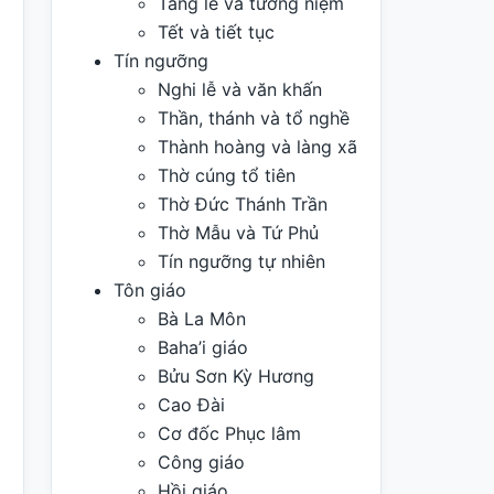
Tang lễ và tưởng niệm
Tết và tiết tục
Tín ngưỡng
Nghi lễ và văn khấn
Thần, thánh và tổ nghề
Thành hoàng và làng xã
Thờ cúng tổ tiên
Thờ Đức Thánh Trần
Thờ Mẫu và Tứ Phủ
Tín ngưỡng tự nhiên
Tôn giáo
Bà La Môn
Baha’i giáo
Bửu Sơn Kỳ Hương
Cao Đài
Cơ đốc Phục lâm
Công giáo
Hồi giáo