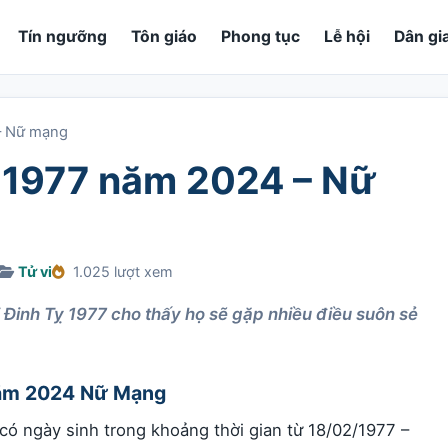
Tín ngưỡng
Tôn giáo
Phong tục
Lễ hội
Dân gi
 – Nữ mạng
ỵ 1977 năm 2024 – Nữ
Tử vi
1.025 lượt xem
Đinh Tỵ 1977 cho thấy họ sẽ gặp nhiều điều suôn sẻ
 Năm 2024 Nữ Mạng
có ngày sinh trong khoảng thời gian từ 18/02/1977 –