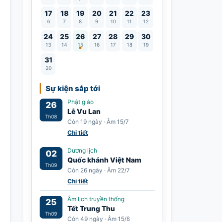
17
18
19
20
21
22
23
6
7
8
9
10
11
12
Lễ Vu Lan
24
25
26
27
28
29
30
13
14
15
16
17
18
19
31
20
Sự kiện sắp tới
Phật giáo
26
Lễ Vu Lan
Th08
Còn 19 ngày · Âm 15/7
Chi tiết
Dương lịch
02
Quốc khánh Việt Nam
Th09
Còn 26 ngày · Âm 22/7
Chi tiết
Âm lịch truyền thống
25
Tết Trung Thu
Th09
Còn 49 ngày · Âm 15/8