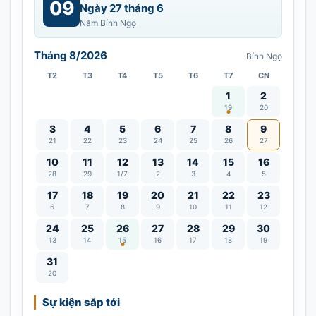
09
Ngày 27 tháng 6
Năm Bính Ngọ
Tháng 8/2026
Bính Ngọ
T2
T3
T4
T5
T6
T7
CN
Vía Quán Thế Âm thàn
1
2
19
20
3
4
5
6
7
8
9
21
22
23
24
25
26
27
10
11
12
13
14
15
16
28
29
1/7
2
3
4
5
17
18
19
20
21
22
23
6
7
8
9
10
11
12
Lễ Vu Lan
24
25
26
27
28
29
30
13
14
15
16
17
18
19
31
20
Sự kiện sắp tới