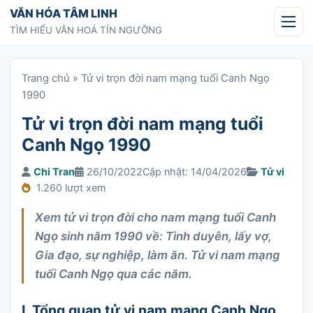
Chuyển tới nội dung
VĂN HÓA TÂM LINH
TÌM HIỂU VĂN HOÁ TÍN NGƯỠNG
Trang chủ
»
Tử vi trọn đời nam mạng tuổi Canh Ngọ
1990
Tử vi trọn đời nam mạng tuổi
Canh Ngọ 1990
Chi Tran
26/10/2022
Cập nhật: 14/04/2026
Tử vi
1.260 lượt xem
Xem tử vi trọn đời cho nam mạng tuổi Canh
Ngọ sinh năm 1990 về: Tình duyên, lấy vợ,
Gia đạo, sự nghiệp, làm ăn. Tử vi nam mạng
tuổi Canh Ngọ qua các năm.
I. Tổng quan tử vi nam mạng Canh Ngọ