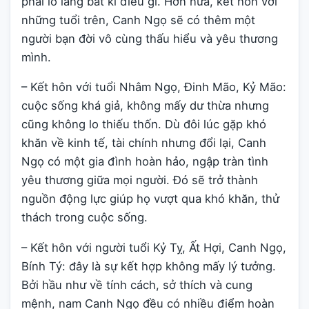
phải lo lắng bất kì điều gì. Hơn nữa, kết hôn với
những tuổi trên, Canh Ngọ sẽ có thêm một
người bạn đời vô cùng thấu hiểu và yêu thương
mình.
– Kết hôn với tuổi Nhâm Ngọ, Đinh Mão, Kỷ Mão:
cuộc sống khá giả, không mấy dư thừa nhưng
cũng không lo thiếu thốn. Dù đôi lúc gặp khó
khăn về kinh tế, tài chính nhưng đổi lại, Canh
Ngọ có một gia đình hoàn hảo, ngập tràn tình
yêu thương giữa mọi người. Đó sẽ trở thành
nguồn động lực giúp họ vượt qua khó khăn, thử
thách trong cuộc sống.
– Kết hôn với người tuổi Kỷ Tỵ, Ất Hợi, Canh Ngọ,
Bính Tý: đây là sự kết hợp không mấy lý tưởng.
Bởi hầu như về tính cách, sở thích và cung
mệnh, nam Canh Ngọ đều có nhiều điểm hoàn