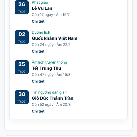
Phật giáo
26
Lễ Vu Lan
Th08
Còn 17 ngày · Âm 15/7
Chi tiết
Dương lịch
02
Quốc khánh Việt Nam
Th09
Còn 24 ngày · Âm 22/7
Chi tiết
Âm lịch truyền thống
25
Tết Trung Thu
Th09
Còn 47 ngày · Âm 15/8
Chi tiết
Tín ngưỡng dân gian
30
Giỗ Đức Thánh Trần
Th09
Còn 52 ngày · Âm 20/8
Chi tiết