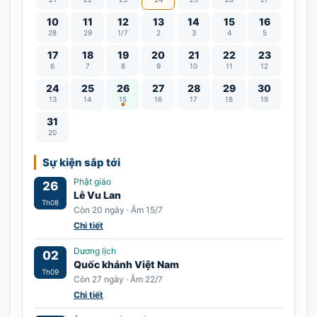
10
11
12
13
14
15
16
28
29
1/7
2
3
4
5
17
18
19
20
21
22
23
6
7
8
9
10
11
12
Lễ Vu Lan
24
25
26
27
28
29
30
13
14
15
16
17
18
19
31
20
Sự kiện sắp tới
Phật giáo
26
Lễ Vu Lan
Th08
Còn 20 ngày · Âm 15/7
Chi tiết
Dương lịch
02
Quốc khánh Việt Nam
Th09
Còn 27 ngày · Âm 22/7
Chi tiết