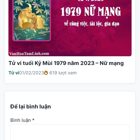
Tử vi tuổi Kỷ Mùi 1979 năm 2023 – Nữ mạng
Tử vi
01/02/2023
619 lượt xem
Để lại bình luận
Bình luận
*