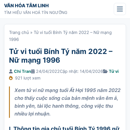
Chuyển tới nội dung
VĂN HÓA TÂM LINH
TÌM HIỂU VĂN HOÁ TÍN NGƯỠNG
Trang chủ
»
Tử vi tuổi Bính Tý năm 2022 – Nữ mạng
1996
Tử vi tuổi Bính Tý năm 2022 –
Nữ mạng 1996
Chi Tran
24/04/2022
Cập nhật: 14/04/2026
Tử vi
921 lượt xem
Xem tử vi nữ mạng tuổi Ất Hợi 1995 năm 2022
cho thấy cuộc sống của bản mệnh vẫn êm ả,
bình yên, tài lộc hanh thông, công việc thu
nhiều lợi nhuận.
I. Thông tin gia chủ tuổi Bính Tý 1996 nữ