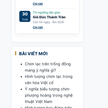
Chi tiết
Tín ngưỡng dân gian
30
Giỗ Đức Thánh Trần
Th09
Còn 54 ngày · Âm 20/8
Chi tiết
BÀI VIẾT MỚI
Chim lạc trên trống đồng
mang ý nghĩa gì?
Hình tượng chim lạc trong
văn hóa Việt cổ
Ý nghĩa biểu tượng chim
phượng hoàng trong nghệ
thuật Việt Nam
Hình tượng hạc đứng trên