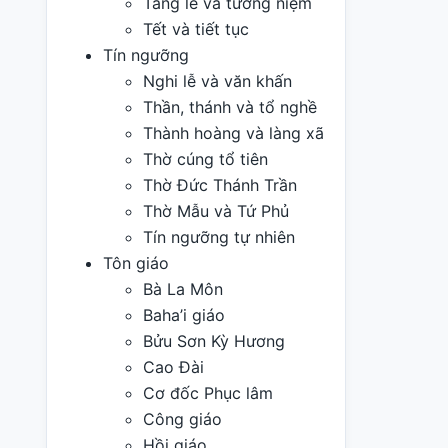
Tang lễ và tưởng niệm
Tết và tiết tục
Tín ngưỡng
Nghi lễ và văn khấn
Thần, thánh và tổ nghề
Thành hoàng và làng xã
Thờ cúng tổ tiên
Thờ Đức Thánh Trần
Thờ Mẫu và Tứ Phủ
Tín ngưỡng tự nhiên
Tôn giáo
Bà La Môn
Baha’i giáo
Bửu Sơn Kỳ Hương
Cao Đài
Cơ đốc Phục lâm
Công giáo
Hồi giáo