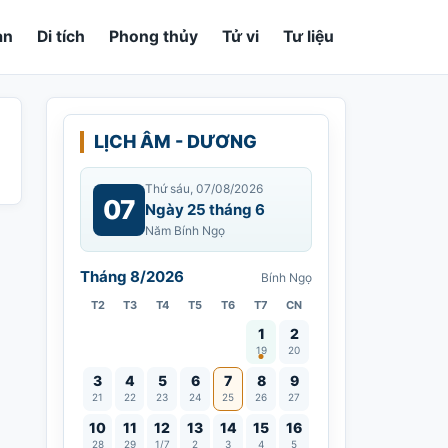
an
Di tích
Phong thủy
Tử vi
Tư liệu
LỊCH ÂM - DƯƠNG
Thứ sáu, 07/08/2026
07
Ngày 25 tháng 6
Năm Bính Ngọ
Tháng 8/2026
Bính Ngọ
T2
T3
T4
T5
T6
T7
CN
Vía Quán Thế Âm thành đạo
1
2
19
20
3
4
5
6
7
8
9
21
22
23
24
25
26
27
10
11
12
13
14
15
16
28
29
1/7
2
3
4
5