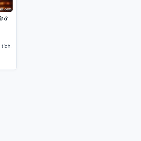
ờ ở
tích,
ờ