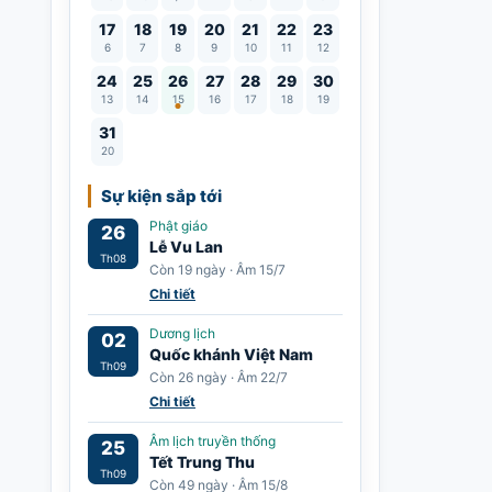
17
18
19
20
21
22
23
6
7
8
9
10
11
12
Lễ Vu Lan
24
25
26
27
28
29
30
13
14
15
16
17
18
19
31
20
Sự kiện sắp tới
Phật giáo
26
Lễ Vu Lan
Th08
Còn 19 ngày · Âm 15/7
Chi tiết
Dương lịch
02
Quốc khánh Việt Nam
Th09
Còn 26 ngày · Âm 22/7
Chi tiết
Âm lịch truyền thống
25
Tết Trung Thu
Th09
Còn 49 ngày · Âm 15/8